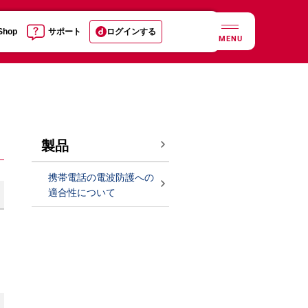
 Shop
サポート
ログインする
MENU
製品
携帯電話の電波防護への
適合性について