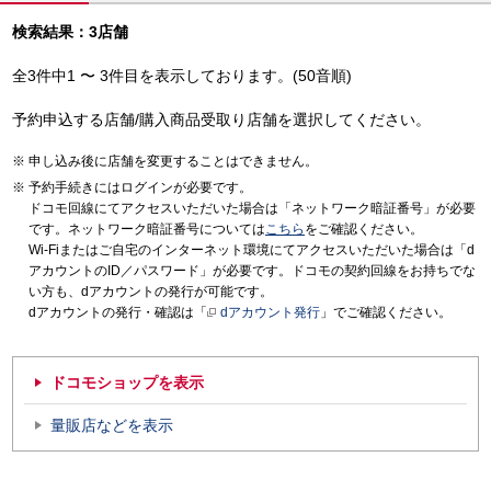
検索結果：3店舗
全3件中1 〜 3件目を表示しております。(50音順)
予約申込する店舗/購入商品受取り店舗を選択してください。
申し込み後に店舗を変更することはできません。
予約手続きにはログインが必要です。
ドコモ回線にてアクセスいただいた場合は「ネットワーク暗証番号」が必要
です。ネットワーク暗証番号については
こちら
をご確認ください。
Wi-Fiまたはご自宅のインターネット環境にてアクセスいただいた場合は「d
アカウントのID／パスワード」が必要です。ドコモの契約回線をお持ちでな
い方も、dアカウントの発行が可能です。
dアカウントの発行・確認は「
dアカウント発行
」でご確認ください。
ドコモショップを表示
量販店などを表示