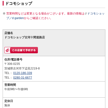
ドコモショップ
営業時間などは変更となる場合がございます。最新の情報は
ドコモショッ
プ／d garden
からご確認ください。
店舗名
ドコモショップ古河十間道路店
住所/電話番号
〒306-0235
茨城県古河市下辺見2219-8
TEL：
0120-186-339
TEL：
0280-31-6677
営業時間
午前9時〜午後6時
定休日
無休