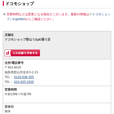
ドコモショップ
営業時間などは変更となる場合がございます。最新の情報は
ドコモショッ
プ／d garden
からご確認ください。
店舗名
ドコモショップ郡山うねめ通り店
住所/電話番号
〒963-8026
福島県郡山市並木3-2-15
TEL：
0120-638-355
TEL：
024-935-3355
営業時間
午前10時〜午後7時
定休日
無休