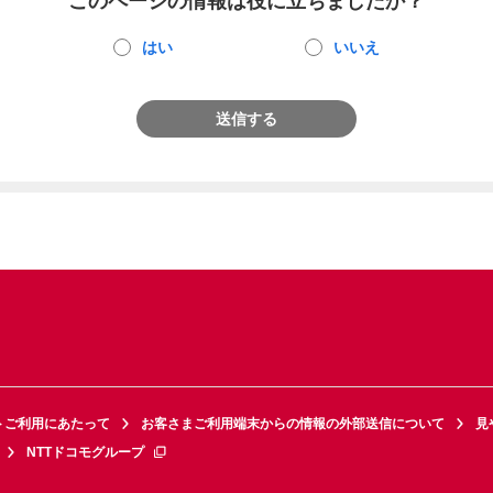
このページの情報は役に立ちましたか？
はい
いいえ
送信する
トご利用にあたって
お客さまご利用端末からの情報の外部送信について
見
NTTドコモグループ