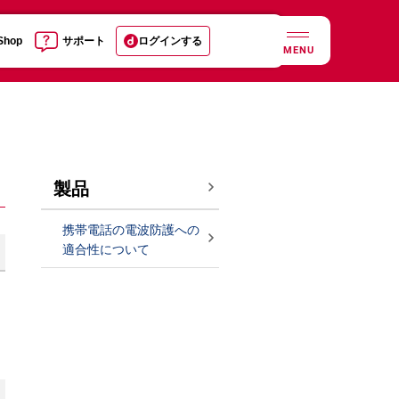
 Shop
サポート
ログインする
MENU
製品
携帯電話の電波防護への
適合性について