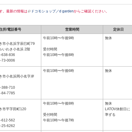
す。最新の情報は
ドコモショップ／d garden
からご確認ください。
住所/電話番号
営業時間
定休日
1
午前10時〜午後9時
無休
き市小名浜字辰巳町79
ルいわき小名浜 2階
受付時間
-638-836
午前10時〜午後8時
-73-0006
1
午前10時〜午後6時
無休
き市小名浜岡小名字岸
-388-710
-84-7785
6
午前10時〜午後8時
無休
き市平字田町120
LATOV休館日に
受付時間
準ずる
-612-562
午前10時〜午後7時
-25-6262