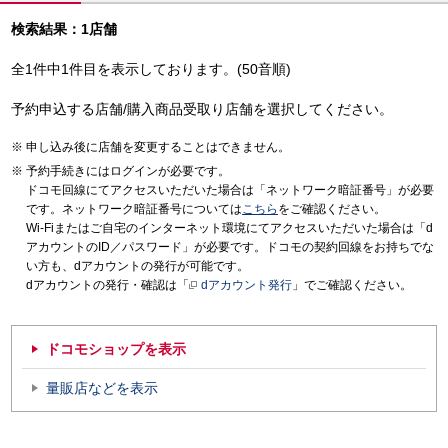
検索結果：1店舗
全1件中1件目を表示しております。(50音順)
予約申込する店舗/購入商品受取り店舗を選択してください。
申し込み後に店舗を変更することはできません。
予約手続きにはログインが必要です。
ドコモ回線にてアクセスいただいた場合は「ネットワーク暗証番号」が必要
です。ネットワーク暗証番号については
こちら
をご確認ください。
Wi-Fiまたはご自宅のインターネット環境にてアクセスいただいた場合は「d
アカウントのID／パスワード」が必要です。ドコモの契約回線をお持ちでな
い方も、dアカウントの発行が可能です。
dアカウントの発行・確認は「
dアカウント発行
」でご確認ください。
ドコモショップを表示
量販店などを表示