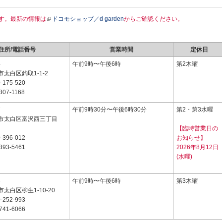
す。最新の情報は
ドコモショップ／d garden
からご確認ください。
住所/電話番号
営業時間
定休日
4
午前9時〜午後6時
第2木曜
太白区鈎取1-1-2
-175-520
307-1168
7
午前9時30分〜午後6時30分
第2・第3水曜
市太白区富沢西三丁目
【臨時営業日の
-396-012
お知らせ】
393-5461
2026年8月12日
(水曜)
6
午前9時〜午後6時
第3木曜
太白区柳生1-10-20
-252-993
741-6066