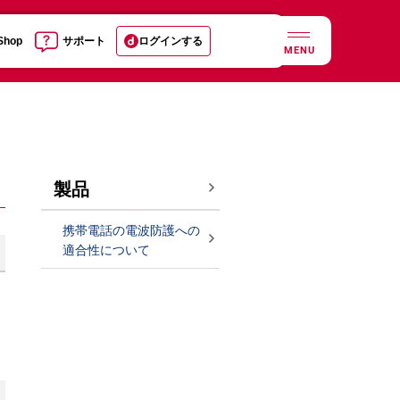
 Shop
サポート
ログインする
MENU
製品
携帯電話の電波防護への
適合性について