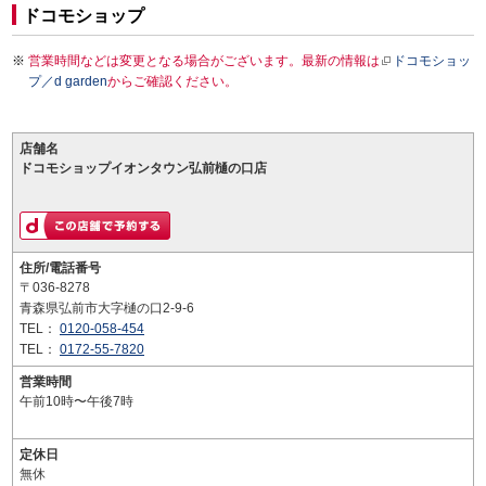
ドコモショップ
営業時間などは変更となる場合がございます。最新の情報は
ドコモショッ
プ／d garden
からご確認ください。
店舗名
ドコモショップイオンタウン弘前樋の口店
住所/電話番号
〒036-8278
青森県弘前市大字樋の口2-9-6
TEL：
0120-058-454
TEL：
0172-55-7820
営業時間
午前10時〜午後7時
定休日
無休