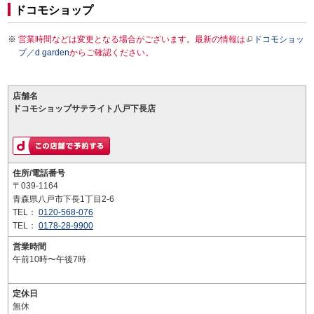
ドコモショップ
営業時間などは変更となる場合がございます。最新の情報は
ドコモショッ
プ／d garden
からご確認ください。
店舗名
ドコモショップサテライト八戸下長店
住所/電話番号
〒039-1164
青森県八戸市下長1丁目2-6
TEL：
0120-568-076
TEL：
0178-28-9900
営業時間
午前10時〜午後7時
定休日
無休