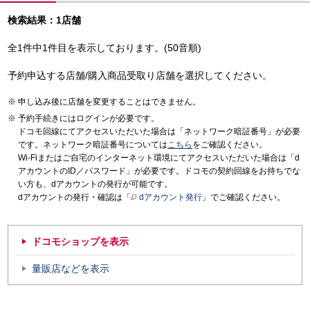
検索結果：1店舗
全1件中1件目を表示しております。(50音順)
予約申込する店舗/購入商品受取り店舗を選択してください。
申し込み後に店舗を変更することはできません。
予約手続きにはログインが必要です。
ドコモ回線にてアクセスいただいた場合は「ネットワーク暗証番号」が必要
です。ネットワーク暗証番号については
こちら
をご確認ください。
Wi-Fiまたはご自宅のインターネット環境にてアクセスいただいた場合は「d
アカウントのID／パスワード」が必要です。ドコモの契約回線をお持ちでな
い方も、dアカウントの発行が可能です。
dアカウントの発行・確認は「
dアカウント発行
」でご確認ください。
ドコモショップを表示
量販店などを表示