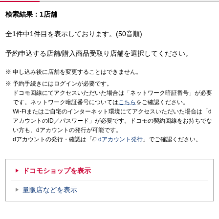
検索結果：1店舗
全1件中1件目を表示しております。(50音順)
予約申込する店舗/購入商品受取り店舗を選択してください。
申し込み後に店舗を変更することはできません。
予約手続きにはログインが必要です。
ドコモ回線にてアクセスいただいた場合は「ネットワーク暗証番号」が必要
です。ネットワーク暗証番号については
こちら
をご確認ください。
Wi-Fiまたはご自宅のインターネット環境にてアクセスいただいた場合は「d
アカウントのID／パスワード」が必要です。ドコモの契約回線をお持ちでな
い方も、dアカウントの発行が可能です。
dアカウントの発行・確認は「
dアカウント発行
」でご確認ください。
ドコモショップを表示
量販店などを表示