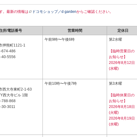
す。最新の情報は
ドコモショップ／d garden
からご確認ください。
住所/電話番号
営業時間
定休日
1
午前9時〜午後6時
第2水曜
押熊町1121-1
-674-486
【臨時営業日の
-40-5556
お知らせ】
2026年8月12日
(水曜)
1
午前10時〜午後7時
第3木曜
西大寺東町2-1-63
ITY西大寺ビル 1階
【臨時休業日の
-788-868
お知らせ】
-30-3011
2026年8月18日
(火曜)
2026年8月19日
(水曜)