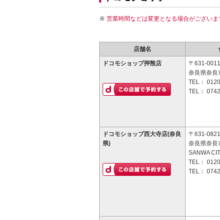
営業時間などは変更となる場合がございま
店舗名
ドコモショップ押熊店
〒631-001
奈良県奈良市
TEL：
0120
TEL：
0742
ドコモショップ西大寺店(奈良
〒631-082
県)
奈良県奈良市
SANWA C
TEL：
0120
TEL：
0742