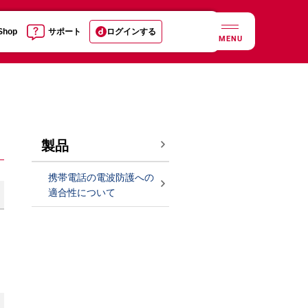
 Shop
サポート
ログインする
MENU
製品
携帯電話の電波防護への
適合性について