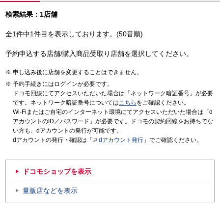
検索結果：1店舗
全1件中1件目を表示しております。(50音順)
予約申込する店舗/購入商品受取り店舗を選択してください。
申し込み後に店舗を変更することはできません。
予約手続きにはログインが必要です。
ドコモ回線にてアクセスいただいた場合は「ネットワーク暗証番号」が必要
です。ネットワーク暗証番号については
こちら
をご確認ください。
Wi-Fiまたはご自宅のインターネット環境にてアクセスいただいた場合は「d
アカウントのID／パスワード」が必要です。ドコモの契約回線をお持ちでな
い方も、dアカウントの発行が可能です。
dアカウントの発行・確認は「
dアカウント発行
」でご確認ください。
ドコモショップを表示
量販店などを表示