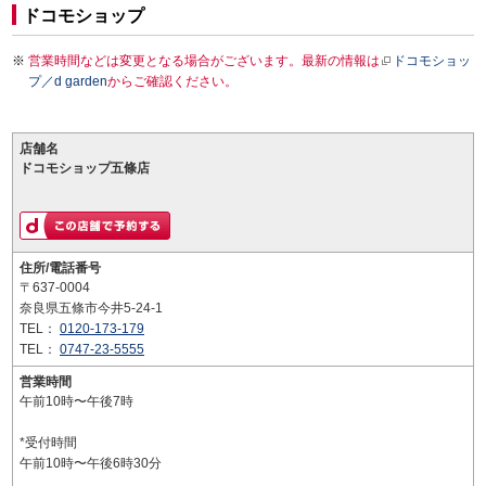
ドコモショップ
営業時間などは変更となる場合がございます。最新の情報は
ドコモショッ
プ／d garden
からご確認ください。
店舗名
ドコモショップ五條店
住所/電話番号
〒637-0004
奈良県五條市今井5-24-1
TEL：
0120-173-179
TEL：
0747-23-5555
営業時間
午前10時〜午後7時
*受付時間
午前10時〜午後6時30分