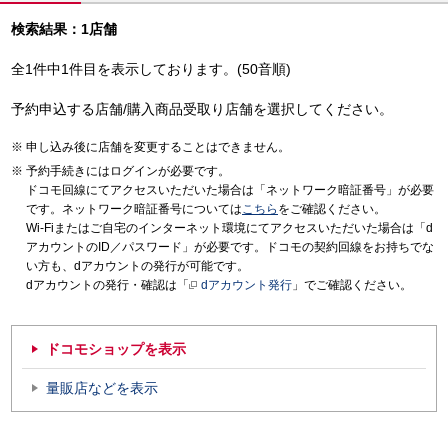
検索結果：1店舗
全1件中1件目を表示しております。(50音順)
予約申込する店舗/購入商品受取り店舗を選択してください。
申し込み後に店舗を変更することはできません。
予約手続きにはログインが必要です。
ドコモ回線にてアクセスいただいた場合は「ネットワーク暗証番号」が必要
です。ネットワーク暗証番号については
こちら
をご確認ください。
Wi-Fiまたはご自宅のインターネット環境にてアクセスいただいた場合は「d
アカウントのID／パスワード」が必要です。ドコモの契約回線をお持ちでな
い方も、dアカウントの発行が可能です。
dアカウントの発行・確認は「
dアカウント発行
」でご確認ください。
ドコモショップを表示
量販店などを表示