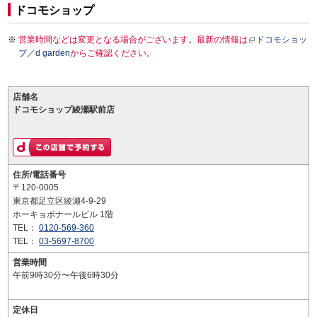
ドコモショップ
営業時間などは変更となる場合がございます。最新の情報は
ドコモショッ
プ／d garden
からご確認ください。
店舗名
ドコモショップ綾瀬駅前店
住所/電話番号
〒120-0005
東京都足立区綾瀬4-9-29
ホーキョボナールビル 1階
TEL：
0120-569-360
TEL：
03-5697-8700
営業時間
午前9時30分〜午後6時30分
定休日