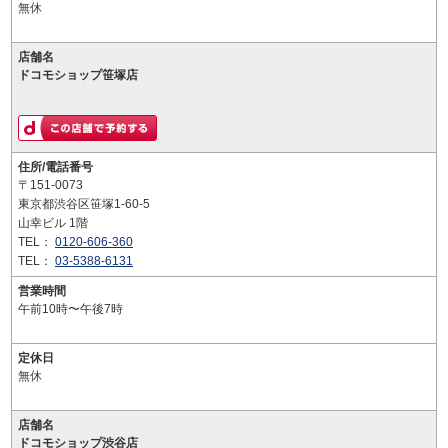
無休
店舗名
ドコモショップ笹塚店
住所/電話番号
〒151-0073
東京都渋谷区笹塚1-60-5
山幸ビル 1階
TEL：
0120-606-360
TEL：
03-5388-6131
営業時間
午前10時〜午後7時
定休日
無休
店舗名
ドコモショップ渋谷店