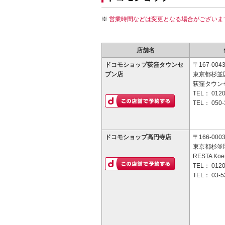
営業時間などは変更となる場合がございま
店舗名
ドコモショップ荻窪タウンセ
〒167-004
ブン店
東京都杉並区
荻窪タウン
TEL：
0120
TEL：
050-
ドコモショップ高円寺店
〒166-000
東京都杉並区
RESTA Koen
TEL：
0120
TEL：
03-5