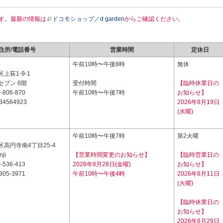
す。最新の情報は
ドコモショップ／d garden
からご確認ください。
住所/電話番号
営業時間
定休日
3
午前10時〜午後8時
無休
上荻1-9-1
セブン 6階
受付時間
【臨時休業日の
-806-870
午前10時〜午後7時
お知らせ】
34564923
2026年8月19日
(水曜)
3
午前10時〜午後7時
第2火曜
高円寺南4丁目25-4
ji
【営業時間変更のお知らせ】
【臨時営業日の
-536-413
2026年8月28日(金曜)
お知らせ】
305-3971
午前10時〜午後4時
2026年8月11日
(火曜)
【臨時休業日の
お知らせ】
2026年8月29日