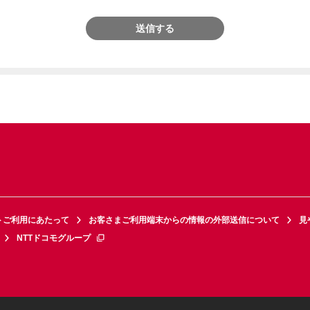
送信する
トご利用にあたって
お客さまご利用端末からの情報の外部送信について
見
NTTドコモグループ