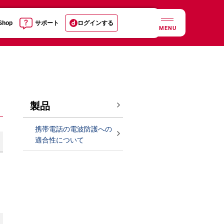
 Shop
サポート
ログインする
MENU
製品
携帯電話の電波防護への
適合性について