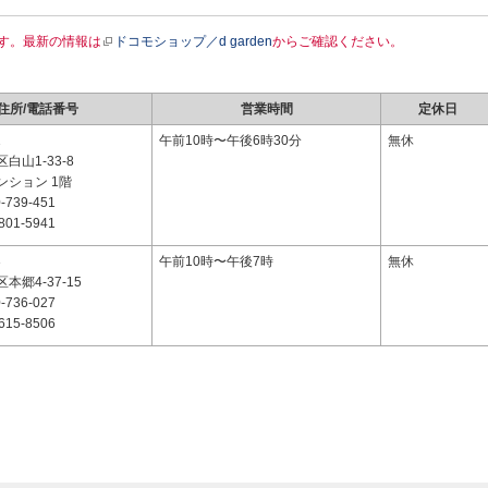
す。最新の情報は
ドコモショップ／d garden
からご確認ください。
住所/電話番号
営業時間
定休日
1
午前10時〜午後6時30分
無休
白山1-33-8
ンション 1階
-739-451
801-5941
3
午前10時〜午後7時
無休
本郷4-37-15
-736-027
615-8506