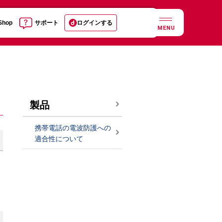
 Shop
サポート
ログインする
MENU
製品
携帯電話の電波防護への
適合性について