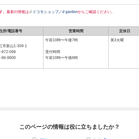
す。最新の情報は
ドコモショップ／d garden
からご確認ください。
住所/電話番号
営業時間
定休日
7
午前10時〜午後7時
第3火曜
市新山1-309-1
-972-098
受付時間
-86-8800
午前10時〜午後6時
このページの情報は役に立ちましたか？