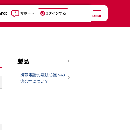
 Shop
サポート
ログインする
MENU
製品
携帯電話の電波防護への
適合性について