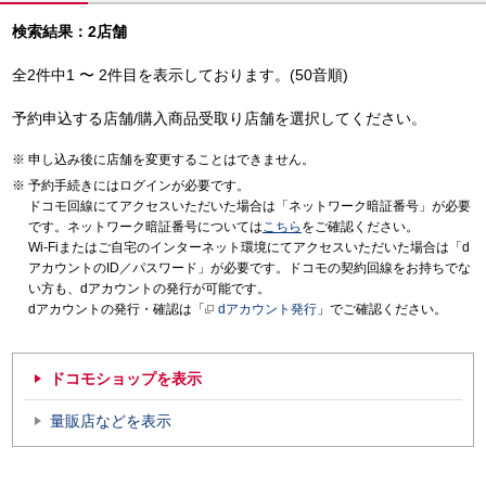
検索結果：2店舗
全2件中1 〜 2件目を表示しております。(50音順)
予約申込する店舗/購入商品受取り店舗を選択してください。
申し込み後に店舗を変更することはできません。
予約手続きにはログインが必要です。
ドコモ回線にてアクセスいただいた場合は「ネットワーク暗証番号」が必要
です。ネットワーク暗証番号については
こちら
をご確認ください。
Wi-Fiまたはご自宅のインターネット環境にてアクセスいただいた場合は「d
アカウントのID／パスワード」が必要です。ドコモの契約回線をお持ちでな
い方も、dアカウントの発行が可能です。
dアカウントの発行・確認は「
dアカウント発行
」でご確認ください。
ドコモショップを表示
量販店などを表示