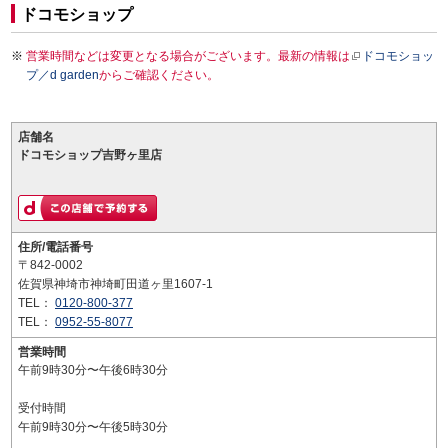
ドコモショップ
営業時間などは変更となる場合がございます。最新の情報は
ドコモショッ
プ／d garden
からご確認ください。
店舗名
ドコモショップ吉野ヶ里店
住所/電話番号
〒842-0002
佐賀県神埼市神埼町田道ヶ里1607-1
TEL：
0120-800-377
TEL：
0952-55-8077
営業時間
午前9時30分〜午後6時30分
受付時間
午前9時30分〜午後5時30分