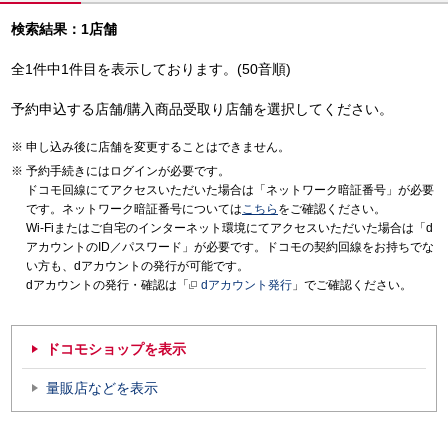
検索結果：1店舗
全1件中1件目を表示しております。(50音順)
予約申込する店舗/購入商品受取り店舗を選択してください。
申し込み後に店舗を変更することはできません。
予約手続きにはログインが必要です。
ドコモ回線にてアクセスいただいた場合は「ネットワーク暗証番号」が必要
です。ネットワーク暗証番号については
こちら
をご確認ください。
Wi-Fiまたはご自宅のインターネット環境にてアクセスいただいた場合は「d
アカウントのID／パスワード」が必要です。ドコモの契約回線をお持ちでな
い方も、dアカウントの発行が可能です。
dアカウントの発行・確認は「
dアカウント発行
」でご確認ください。
ドコモショップを表示
量販店などを表示