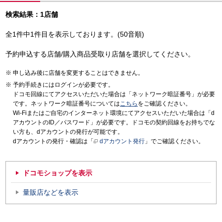
検索結果：1店舗
全1件中1件目を表示しております。(50音順)
予約申込する店舗/購入商品受取り店舗を選択してください。
申し込み後に店舗を変更することはできません。
予約手続きにはログインが必要です。
ドコモ回線にてアクセスいただいた場合は「ネットワーク暗証番号」が必要
です。ネットワーク暗証番号については
こちら
をご確認ください。
Wi-Fiまたはご自宅のインターネット環境にてアクセスいただいた場合は「d
アカウントのID／パスワード」が必要です。ドコモの契約回線をお持ちでな
い方も、dアカウントの発行が可能です。
dアカウントの発行・確認は「
dアカウント発行
」でご確認ください。
ドコモショップを表示
量販店などを表示