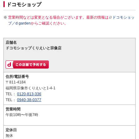
ドコモショップ
営業時間などは変更となる場合がございます。最新の情報は
ドコモショッ
プ／d garden
からご確認ください。
店舗名
ドコモショップくりえいと宗像店
住所/電話番号
〒811-4184
福岡県宗像市くりえいと1-4-1
TEL：
0120-813-336
TEL：
0940-38-0377
営業時間
午前10時〜午後7時
定休日
無休