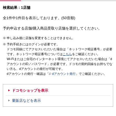
検索結果：1店舗
全1件中1件目を表示しております。(50音順)
予約申込する店舗/購入商品受取り店舗を選択してください。
申し込み後に店舗を変更することはできません。
予約手続きにはログインが必要です。
ドコモ回線にてアクセスいただいた場合は「ネットワーク暗証番号」が必要
です。ネットワーク暗証番号については
こちら
をご確認ください。
Wi-Fiまたはご自宅のインターネット環境にてアクセスいただいた場合は「d
アカウントのID／パスワード」が必要です。ドコモの契約回線をお持ちでな
い方も、dアカウントの発行が可能です。
dアカウントの発行・確認は「
dアカウント発行
」でご確認ください。
ドコモショップを表示
量販店などを表示