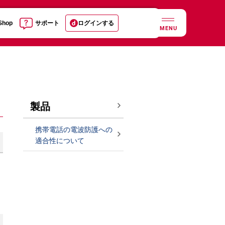
 Shop
サポート
ログインする
MENU
製品
携帯電話の電波防護への
適合性について