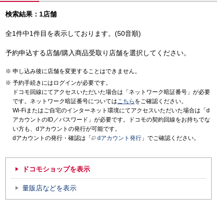
検索結果：1店舗
全1件中1件目を表示しております。(50音順)
予約申込する店舗/購入商品受取り店舗を選択してください。
申し込み後に店舗を変更することはできません。
予約手続きにはログインが必要です。
ドコモ回線にてアクセスいただいた場合は「ネットワーク暗証番号」が必要
です。ネットワーク暗証番号については
こちら
をご確認ください。
Wi-Fiまたはご自宅のインターネット環境にてアクセスいただいた場合は「d
アカウントのID／パスワード」が必要です。ドコモの契約回線をお持ちでな
い方も、dアカウントの発行が可能です。
dアカウントの発行・確認は「
dアカウント発行
」でご確認ください。
ドコモショップを表示
量販店などを表示