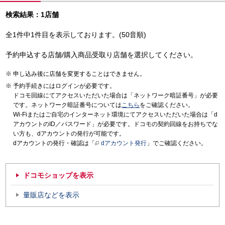
検索結果：1店舗
全1件中1件目を表示しております。(50音順)
予約申込する店舗/購入商品受取り店舗を選択してください。
申し込み後に店舗を変更することはできません。
予約手続きにはログインが必要です。
ドコモ回線にてアクセスいただいた場合は「ネットワーク暗証番号」が必要
です。ネットワーク暗証番号については
こちら
をご確認ください。
Wi-Fiまたはご自宅のインターネット環境にてアクセスいただいた場合は「d
アカウントのID／パスワード」が必要です。ドコモの契約回線をお持ちでな
い方も、dアカウントの発行が可能です。
dアカウントの発行・確認は「
dアカウント発行
」でご確認ください。
ドコモショップを表示
量販店などを表示