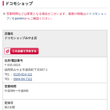
ドコモショップ
営業時間などは変更となる場合がございます。最新の情報は
ドコモショッ
プ／d garden
からご確認ください。
店舗名
ドコモショップみやま店
住所/電話番号
〒835-0024
福岡県みやま市瀬高町下庄687-1
TEL：
0120-614-111
TEL：
0944-64-7111
営業時間
午前9時〜午後6時
定休日
第2水曜