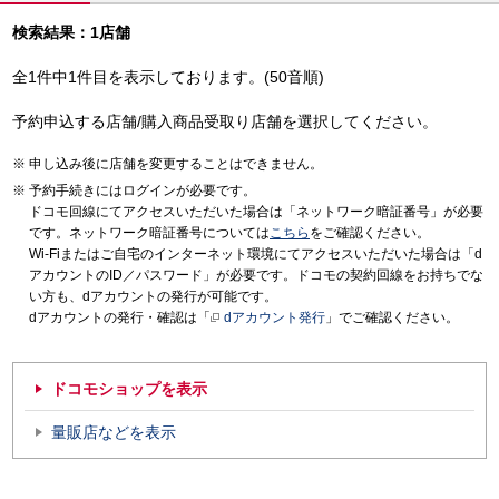
検索結果：1店舗
全1件中1件目を表示しております。(50音順)
予約申込する店舗/購入商品受取り店舗を選択してください。
申し込み後に店舗を変更することはできません。
予約手続きにはログインが必要です。
ドコモ回線にてアクセスいただいた場合は「ネットワーク暗証番号」が必要
です。ネットワーク暗証番号については
こちら
をご確認ください。
Wi-Fiまたはご自宅のインターネット環境にてアクセスいただいた場合は「d
アカウントのID／パスワード」が必要です。ドコモの契約回線をお持ちでな
い方も、dアカウントの発行が可能です。
dアカウントの発行・確認は「
dアカウント発行
」でご確認ください。
ドコモショップを表示
量販店などを表示