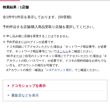
検索結果：1店舗
全1件中1件目を表示しております。(50音順)
予約申込する店舗/購入商品受取り店舗を選択してください。
申し込み後に店舗を変更することはできません。
予約手続きにはログインが必要です。
ドコモ回線にてアクセスいただいた場合は「ネットワーク暗証番号」が必要
です。ネットワーク暗証番号については
こちら
をご確認ください。
Wi-Fiまたはご自宅のインターネット環境にてアクセスいただいた場合は「d
アカウントのID／パスワード」が必要です。ドコモの契約回線をお持ちでな
い方も、dアカウントの発行が可能です。
dアカウントの発行・確認は「
dアカウント発行
」でご確認ください。
ドコモショップを表示
量販店などを表示