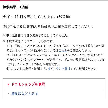
検索結果：1店舗
全1件中1件目を表示しております。(50音順)
予約申込する店舗/購入商品受取り店舗を選択してください。
申し込み後に店舗を変更することはできません。
予約手続きにはログインが必要です。
ドコモ回線にてアクセスいただいた場合は「ネットワーク暗証番号」が必要
です。ネットワーク暗証番号については
こちら
をご確認ください。
Wi-Fiまたはご自宅のインターネット環境にてアクセスいただいた場合は「d
アカウントのID／パスワード」が必要です。ドコモの契約回線をお持ちでな
い方も、dアカウントの発行が可能です。
dアカウントの発行・確認は「
dアカウント発行
」でご確認ください。
ドコモショップを表示
量販店などを表示