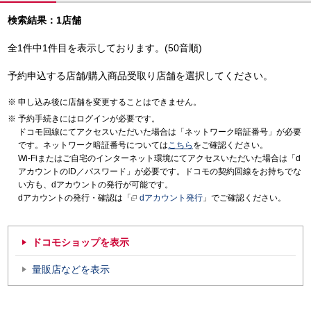
検索結果：1店舗
全1件中1件目を表示しております。(50音順)
予約申込する店舗/購入商品受取り店舗を選択してください。
申し込み後に店舗を変更することはできません。
予約手続きにはログインが必要です。
ドコモ回線にてアクセスいただいた場合は「ネットワーク暗証番号」が必要
です。ネットワーク暗証番号については
こちら
をご確認ください。
Wi-Fiまたはご自宅のインターネット環境にてアクセスいただいた場合は「d
アカウントのID／パスワード」が必要です。ドコモの契約回線をお持ちでな
い方も、dアカウントの発行が可能です。
dアカウントの発行・確認は「
dアカウント発行
」でご確認ください。
ドコモショップを表示
量販店などを表示