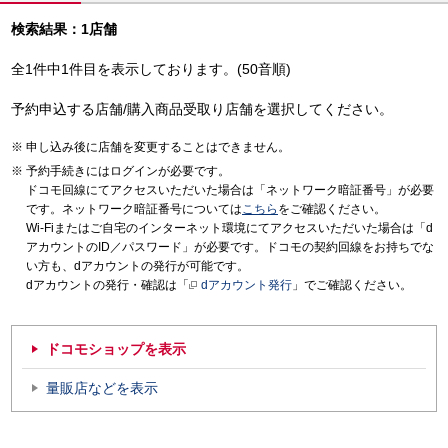
検索結果：1店舗
全1件中1件目を表示しております。(50音順)
予約申込する店舗/購入商品受取り店舗を選択してください。
申し込み後に店舗を変更することはできません。
予約手続きにはログインが必要です。
ドコモ回線にてアクセスいただいた場合は「ネットワーク暗証番号」が必要
です。ネットワーク暗証番号については
こちら
をご確認ください。
Wi-Fiまたはご自宅のインターネット環境にてアクセスいただいた場合は「d
アカウントのID／パスワード」が必要です。ドコモの契約回線をお持ちでな
い方も、dアカウントの発行が可能です。
dアカウントの発行・確認は「
dアカウント発行
」でご確認ください。
ドコモショップを表示
量販店などを表示