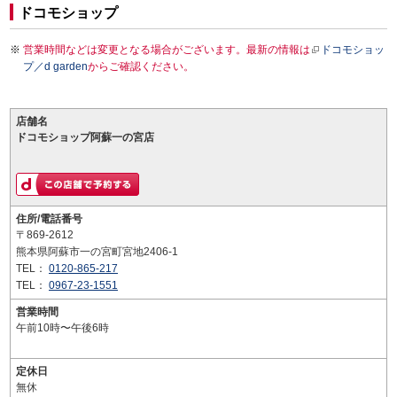
ドコモショップ
営業時間などは変更となる場合がございます。最新の情報は
ドコモショッ
プ／d garden
からご確認ください。
店舗名
ドコモショップ阿蘇一の宮店
住所/電話番号
〒869-2612
熊本県阿蘇市一の宮町宮地2406-1
TEL：
0120-865-217
TEL：
0967-23-1551
営業時間
午前10時〜午後6時
定休日
無休