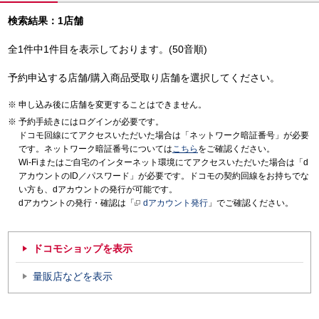
検索結果：1店舗
全1件中1件目を表示しております。(50音順)
予約申込する店舗/購入商品受取り店舗を選択してください。
申し込み後に店舗を変更することはできません。
予約手続きにはログインが必要です。
ドコモ回線にてアクセスいただいた場合は「ネットワーク暗証番号」が必要
です。ネットワーク暗証番号については
こちら
をご確認ください。
Wi-Fiまたはご自宅のインターネット環境にてアクセスいただいた場合は「d
アカウントのID／パスワード」が必要です。ドコモの契約回線をお持ちでな
い方も、dアカウントの発行が可能です。
dアカウントの発行・確認は「
dアカウント発行
」でご確認ください。
ドコモショップを表示
量販店などを表示