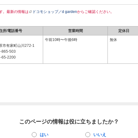
す。最新の情報は
ドコモショップ／d garden
からご確認ください。
住所/電話番号
営業時間
定休日
2
午前10時〜午後6時
無休
市有家町山川272-1
-865-503
-65-2200
このページの情報は役に立ちましたか？
はい
いいえ