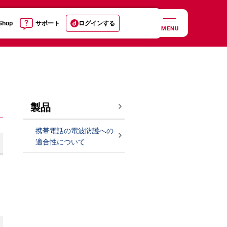
 Shop
サポート
ログインする
MENU
製品
携帯電話の電波防護への
適合性について