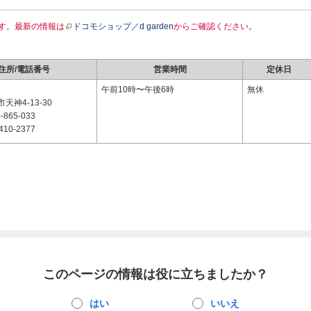
す。最新の情報は
ドコモショップ／d garden
からご確認ください。
住所/電話番号
営業時間
定休日
1
午前10時〜午後6時
無休
天神4-13-30
-865-033
410-2377
このページの情報は役に立ちましたか？
はい
いいえ