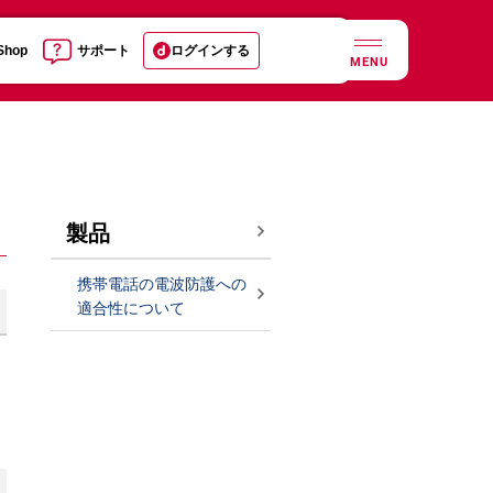
 Shop
サポート
ログインする
MENU
製品
携帯電話の電波防護への
適合性について