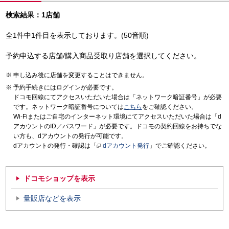
検索結果：1店舗
全1件中1件目を表示しております。(50音順)
予約申込する店舗/購入商品受取り店舗を選択してください。
申し込み後に店舗を変更することはできません。
予約手続きにはログインが必要です。
ドコモ回線にてアクセスいただいた場合は「ネットワーク暗証番号」が必要
です。ネットワーク暗証番号については
こちら
をご確認ください。
Wi-Fiまたはご自宅のインターネット環境にてアクセスいただいた場合は「d
アカウントのID／パスワード」が必要です。ドコモの契約回線をお持ちでな
い方も、dアカウントの発行が可能です。
dアカウントの発行・確認は「
dアカウント発行
」でご確認ください。
ドコモショップを表示
量販店などを表示