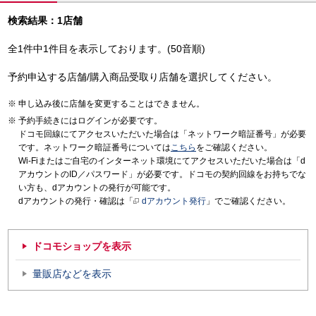
検索結果：1店舗
全1件中1件目を表示しております。(50音順)
予約申込する店舗/購入商品受取り店舗を選択してください。
申し込み後に店舗を変更することはできません。
予約手続きにはログインが必要です。
ドコモ回線にてアクセスいただいた場合は「ネットワーク暗証番号」が必要
です。ネットワーク暗証番号については
こちら
をご確認ください。
Wi-Fiまたはご自宅のインターネット環境にてアクセスいただいた場合は「d
アカウントのID／パスワード」が必要です。ドコモの契約回線をお持ちでな
い方も、dアカウントの発行が可能です。
dアカウントの発行・確認は「
dアカウント発行
」でご確認ください。
ドコモショップを表示
量販店などを表示