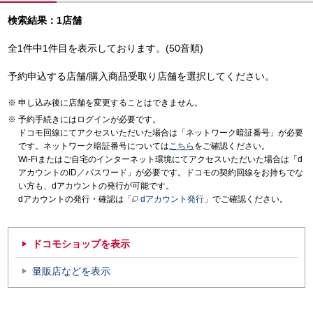
検索結果：1店舗
全1件中1件目を表示しております。(50音順)
予約申込する店舗/購入商品受取り店舗を選択してください。
申し込み後に店舗を変更することはできません。
予約手続きにはログインが必要です。
ドコモ回線にてアクセスいただいた場合は「ネットワーク暗証番号」が必要
です。ネットワーク暗証番号については
こちら
をご確認ください。
Wi-Fiまたはご自宅のインターネット環境にてアクセスいただいた場合は「d
アカウントのID／パスワード」が必要です。ドコモの契約回線をお持ちでな
い方も、dアカウントの発行が可能です。
dアカウントの発行・確認は「
dアカウント発行
」でご確認ください。
ドコモショップを表示
量販店などを表示