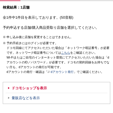
検索結果：1店舗
全1件中1件目を表示しております。(50音順)
予約申込する店舗/購入商品受取り店舗を選択してください。
申し込み後に店舗を変更することはできません。
予約手続きにはログインが必要です。
ドコモ回線にてアクセスいただいた場合は「ネットワーク暗証番号」が必要
です。ネットワーク暗証番号については
こちら
をご確認ください。
Wi-Fiまたはご自宅のインターネット環境にてアクセスいただいた場合は「d
アカウントのID／パスワード」が必要です。ドコモの契約回線をお持ちでな
い方も、dアカウントの発行が可能です。
dアカウントの発行・確認は「
dアカウント発行
」でご確認ください。
ドコモショップを表示
量販店などを表示