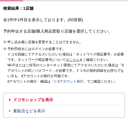
検索結果：1店舗
全1件中1件目を表示しております。(50音順)
予約申込する店舗/購入商品受取り店舗を選択してください。
申し込み後に店舗を変更することはできません。
予約手続きにはログインが必要です。
ドコモ回線にてアクセスいただいた場合は「ネットワーク暗証番号」が必要
です。ネットワーク暗証番号については
こちら
をご確認ください。
Wi-Fiまたはご自宅のインターネット環境にてアクセスいただいた場合は「d
アカウントのID／パスワード」が必要です。ドコモの契約回線をお持ちでな
い方も、dアカウントの発行が可能です。
dアカウントの発行・確認は「
dアカウント発行
」でご確認ください。
ドコモショップを表示
量販店などを表示