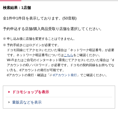
検索結果：1店舗
全1件中1件目を表示しております。(50音順)
予約申込する店舗/購入商品受取り店舗を選択してください。
申し込み後に店舗を変更することはできません。
予約手続きにはログインが必要です。
ドコモ回線にてアクセスいただいた場合は「ネットワーク暗証番号」が必要
です。ネットワーク暗証番号については
こちら
をご確認ください。
Wi-Fiまたはご自宅のインターネット環境にてアクセスいただいた場合は「d
アカウントのID／パスワード」が必要です。ドコモの契約回線をお持ちでな
い方も、dアカウントの発行が可能です。
dアカウントの発行・確認は「
dアカウント発行
」でご確認ください。
ドコモショップを表示
量販店などを表示