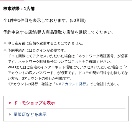
検索結果：1店舗
全1件中1件目を表示しております。(50音順)
予約申込する店舗/購入商品受取り店舗を選択してください。
申し込み後に店舗を変更することはできません。
予約手続きにはログインが必要です。
ドコモ回線にてアクセスいただいた場合は「ネットワーク暗証番号」が必要
です。ネットワーク暗証番号については
こちら
をご確認ください。
Wi-Fiまたはご自宅のインターネット環境にてアクセスいただいた場合は「d
アカウントのID／パスワード」が必要です。ドコモの契約回線をお持ちでな
い方も、dアカウントの発行が可能です。
dアカウントの発行・確認は「
dアカウント発行
」でご確認ください。
ドコモショップを表示
量販店などを表示