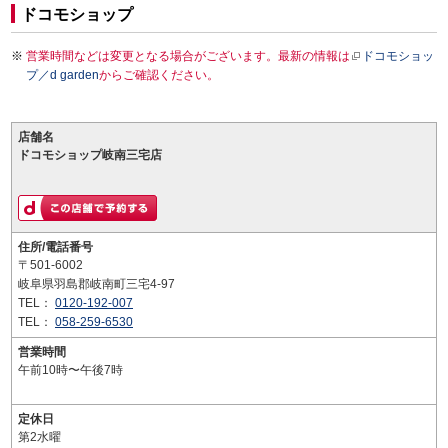
ドコモショップ
営業時間などは変更となる場合がございます。最新の情報は
ドコモショッ
プ／d garden
からご確認ください。
店舗名
ドコモショップ岐南三宅店
住所/電話番号
〒501-6002
岐阜県羽島郡岐南町三宅4-97
TEL：
0120-192-007
TEL：
058-259-6530
営業時間
午前10時〜午後7時
定休日
第2水曜