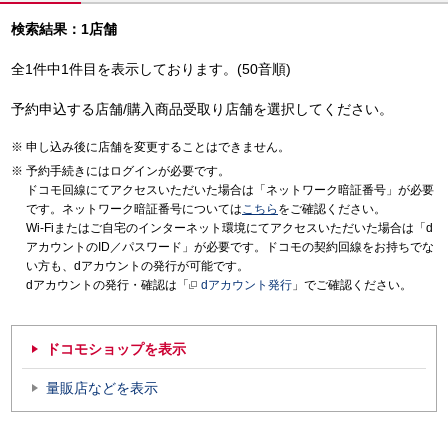
検索結果：1店舗
全1件中1件目を表示しております。(50音順)
予約申込する店舗/購入商品受取り店舗を選択してください。
申し込み後に店舗を変更することはできません。
予約手続きにはログインが必要です。
ドコモ回線にてアクセスいただいた場合は「ネットワーク暗証番号」が必要
です。ネットワーク暗証番号については
こちら
をご確認ください。
Wi-Fiまたはご自宅のインターネット環境にてアクセスいただいた場合は「d
アカウントのID／パスワード」が必要です。ドコモの契約回線をお持ちでな
い方も、dアカウントの発行が可能です。
dアカウントの発行・確認は「
dアカウント発行
」でご確認ください。
ドコモショップを表示
量販店などを表示