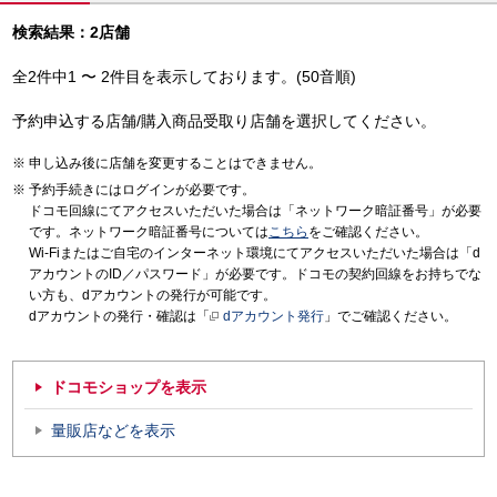
検索結果：2店舗
全2件中1 〜 2件目を表示しております。(50音順)
予約申込する店舗/購入商品受取り店舗を選択してください。
申し込み後に店舗を変更することはできません。
予約手続きにはログインが必要です。
ドコモ回線にてアクセスいただいた場合は「ネットワーク暗証番号」が必要
です。ネットワーク暗証番号については
こちら
をご確認ください。
Wi-Fiまたはご自宅のインターネット環境にてアクセスいただいた場合は「d
アカウントのID／パスワード」が必要です。ドコモの契約回線をお持ちでな
い方も、dアカウントの発行が可能です。
dアカウントの発行・確認は「
dアカウント発行
」でご確認ください。
ドコモショップを表示
量販店などを表示