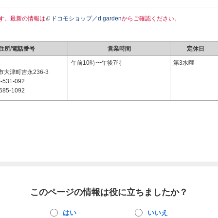
す。最新の情報は
ドコモショップ／d garden
からご確認ください。
住所/電話番号
営業時間
定休日
2
午前10時〜午後7時
第3水曜
大津町吉永236-3
-531-092
685-1092
このページの情報は役に立ちましたか？
はい
いいえ