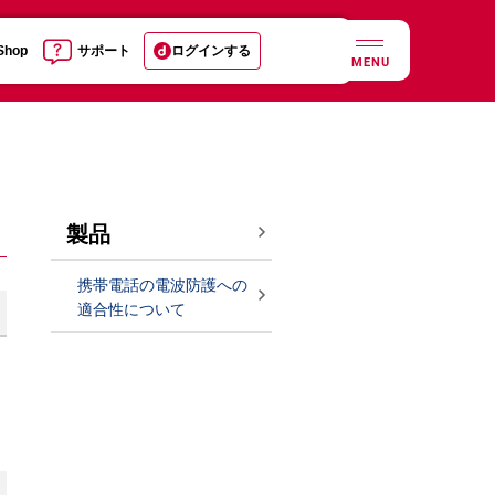
 Shop
サポート
ログインする
MENU
製品
携帯電話の電波防護への
適合性について