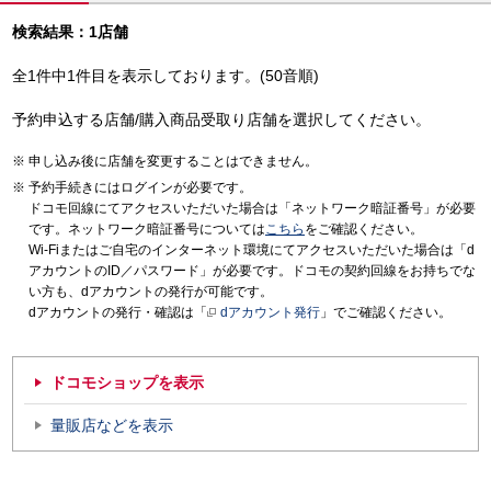
検索結果：1店舗
全1件中1件目を表示しております。(50音順)
予約申込する店舗/購入商品受取り店舗を選択してください。
申し込み後に店舗を変更することはできません。
予約手続きにはログインが必要です。
ドコモ回線にてアクセスいただいた場合は「ネットワーク暗証番号」が必要
です。ネットワーク暗証番号については
こちら
をご確認ください。
Wi-Fiまたはご自宅のインターネット環境にてアクセスいただいた場合は「d
アカウントのID／パスワード」が必要です。ドコモの契約回線をお持ちでな
い方も、dアカウントの発行が可能です。
dアカウントの発行・確認は「
dアカウント発行
」でご確認ください。
ドコモショップを表示
量販店などを表示