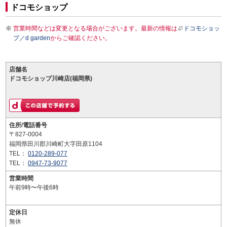
ドコモショップ
営業時間などは変更となる場合がございます。最新の情報は
ドコモショッ
プ／d garden
からご確認ください。
店舗名
ドコモショップ川崎店(福岡県)
住所/電話番号
〒827-0004
福岡県田川郡川崎町大字田原1104
TEL：
0120-289-077
TEL：
0947-73-9077
営業時間
午前9時〜午後6時
定休日
無休