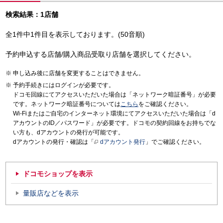
検索結果：1店舗
全1件中1件目を表示しております。(50音順)
予約申込する店舗/購入商品受取り店舗を選択してください。
申し込み後に店舗を変更することはできません。
予約手続きにはログインが必要です。
ドコモ回線にてアクセスいただいた場合は「ネットワーク暗証番号」が必要
です。ネットワーク暗証番号については
こちら
をご確認ください。
Wi-Fiまたはご自宅のインターネット環境にてアクセスいただいた場合は「d
アカウントのID／パスワード」が必要です。ドコモの契約回線をお持ちでな
い方も、dアカウントの発行が可能です。
dアカウントの発行・確認は「
dアカウント発行
」でご確認ください。
ドコモショップを表示
量販店などを表示