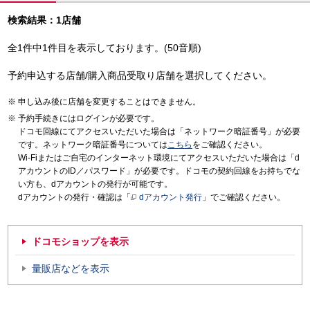
検索結果：1店舗
全1件中1件目を表示しております。(50音順)
予約申込する店舗/購入商品受取り店舗を選択してください。
申し込み後に店舗を変更することはできません。
予約手続きにはログインが必要です。
ドコモ回線にてアクセスいただいた場合は「ネットワーク暗証番号」が必要
です。ネットワーク暗証番号については
こちら
をご確認ください。
Wi-Fiまたはご自宅のインターネット環境にてアクセスいただいた場合は「d
アカウントのID／パスワード」が必要です。ドコモの契約回線をお持ちでな
い方も、dアカウントの発行が可能です。
dアカウントの発行・確認は「
dアカウント発行
」でご確認ください。
ドコモショップを表示
量販店などを表示