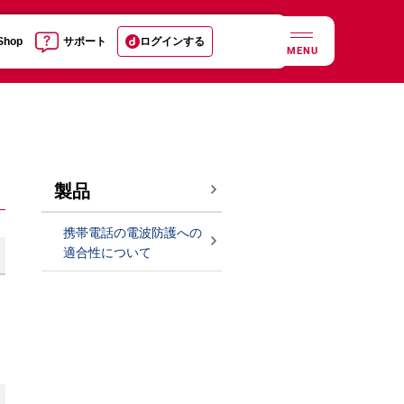
 Shop
サポート
ログインする
MENU
製品
携帯電話の電波防護への
適合性について