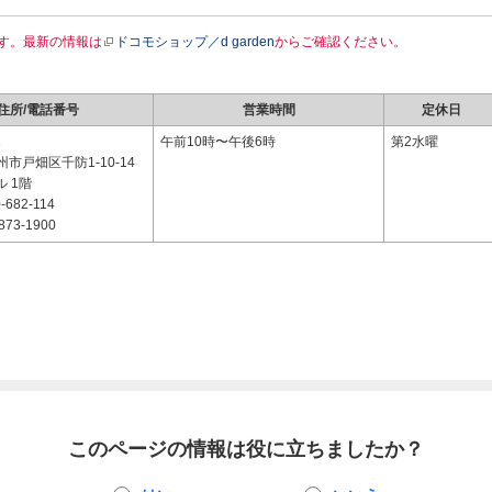
す。最新の情報は
ドコモショップ／d garden
からご確認ください。
住所/電話番号
営業時間
定休日
1
午前10時〜午後6時
第2水曜
市戸畑区千防1-10-14
ル 1階
-682-114
873-1900
このページの情報は役に立ちましたか？