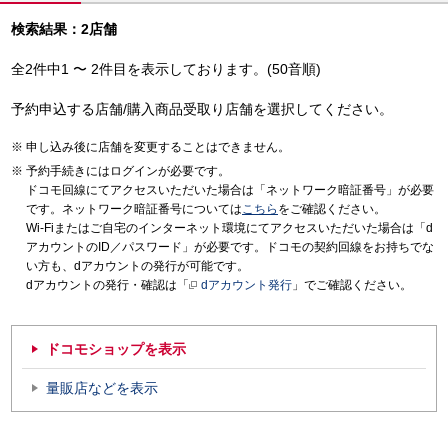
検索結果：2店舗
全2件中1 〜 2件目を表示しております。(50音順)
予約申込する店舗/購入商品受取り店舗を選択してください。
申し込み後に店舗を変更することはできません。
予約手続きにはログインが必要です。
ドコモ回線にてアクセスいただいた場合は「ネットワーク暗証番号」が必要
です。ネットワーク暗証番号については
こちら
をご確認ください。
Wi-Fiまたはご自宅のインターネット環境にてアクセスいただいた場合は「d
アカウントのID／パスワード」が必要です。ドコモの契約回線をお持ちでな
い方も、dアカウントの発行が可能です。
dアカウントの発行・確認は「
dアカウント発行
」でご確認ください。
ドコモショップを表示
量販店などを表示