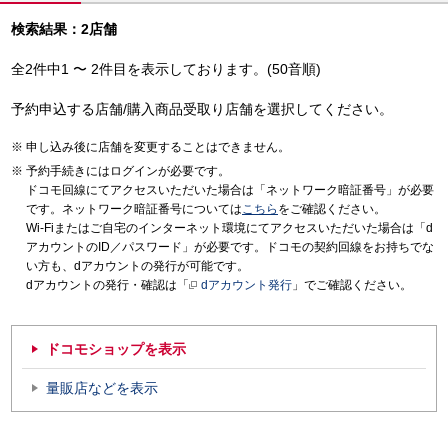
検索結果：2店舗
全2件中1 〜 2件目を表示しております。(50音順)
予約申込する店舗/購入商品受取り店舗を選択してください。
申し込み後に店舗を変更することはできません。
予約手続きにはログインが必要です。
ドコモ回線にてアクセスいただいた場合は「ネットワーク暗証番号」が必要
です。ネットワーク暗証番号については
こちら
をご確認ください。
Wi-Fiまたはご自宅のインターネット環境にてアクセスいただいた場合は「d
アカウントのID／パスワード」が必要です。ドコモの契約回線をお持ちでな
い方も、dアカウントの発行が可能です。
dアカウントの発行・確認は「
dアカウント発行
」でご確認ください。
ドコモショップを表示
量販店などを表示