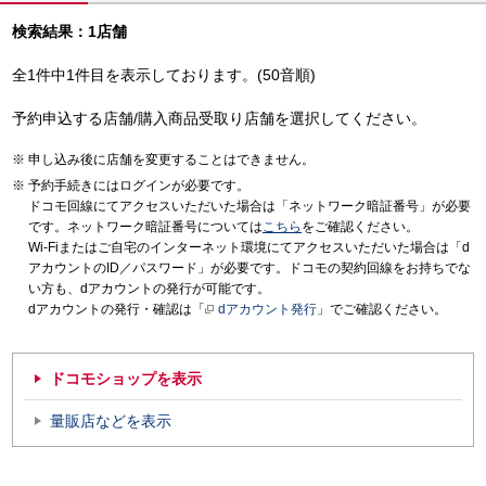
検索結果：1店舗
全1件中1件目を表示しております。(50音順)
予約申込する店舗/購入商品受取り店舗を選択してください。
申し込み後に店舗を変更することはできません。
予約手続きにはログインが必要です。
ドコモ回線にてアクセスいただいた場合は「ネットワーク暗証番号」が必要
です。ネットワーク暗証番号については
こちら
をご確認ください。
Wi-Fiまたはご自宅のインターネット環境にてアクセスいただいた場合は「d
アカウントのID／パスワード」が必要です。ドコモの契約回線をお持ちでな
い方も、dアカウントの発行が可能です。
dアカウントの発行・確認は「
dアカウント発行
」でご確認ください。
ドコモショップを表示
量販店などを表示