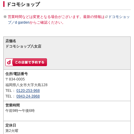
ドコモショップ
営業時間などは変更となる場合がございます。最新の情報は
ドコモショッ
プ／d garden
からご確認ください。
店舗名
ドコモショップ八女店
住所/電話番号
〒834-0005
福岡県八女市大字大島128
TEL：
0120-253-968
TEL：
0943-24-3968
営業時間
午前9時〜午後6時
定休日
第2火曜